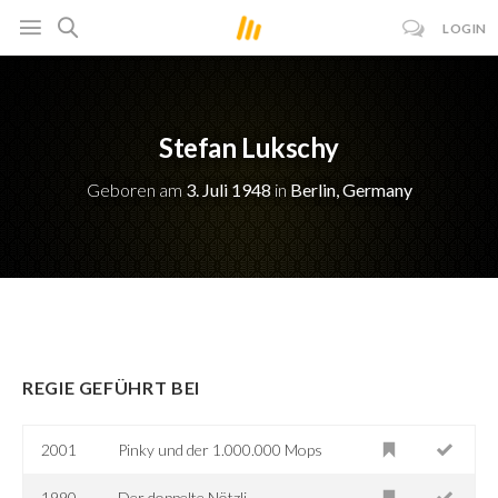
LOGIN
Stefan Lukschy
Geboren am
3. Juli 1948
in
Berlin, Germany
REGIE GEFÜHRT BEI
2001
Pinky und der 1.000.000 Mops
1990
Der doppelte Nötzli