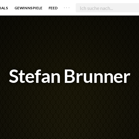
. . .
IALS
GEWINNSPIELE
FEED
Stefan Brunner