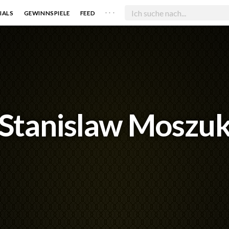
. . .
IALS
GEWINNSPIELE
FEED
Stanislaw Moszu