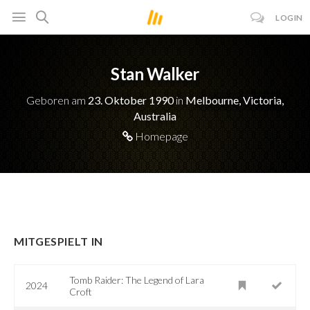
LOGIN
Stan Walker
Geboren am
23. Oktober 1990
in
Melbourne, Victoria,
Australia
Homepage
MITGESPIELT IN
Tomb Raider: The Legend of Lara
2024
Croft