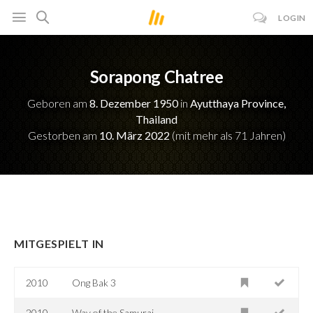
LOGIN
Sorapong Chatree
Geboren am
8. Dezember 1950
in
Ayutthaya Province,
Thailand
Gestorben am
10. März 2022
(mit mehr als 71 Jahren)
MITGESPIELT IN
2010
Ong Bak 3
2010
Way of the Samurai