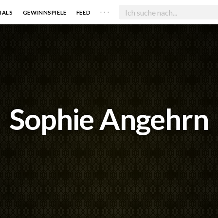
. . .
IALS
GEWINNSPIELE
FEED
Sophie Angehrn