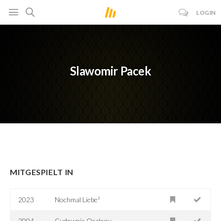
LOGIN
Slawomir Pacek
MITGESPIELT IN
2023
Nochmal Liebe²
2004
Cudownie Ocalony