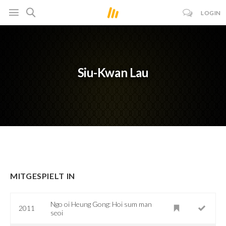
LOGIN
Siu-Kwan Lau
MITGESPIELT IN
Ngo oi Heung Gong: Hoi sum man
2011
seoi