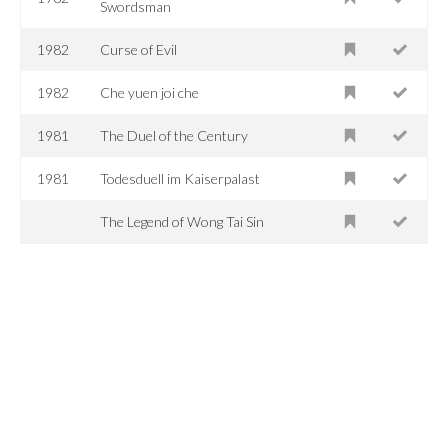
Swordsman
1982
Curse of Evil
1982
Che yuen joi che
1981
The Duel of the Century
1981
Todesduell im Kaiserpalast
The Legend of Wong Tai Sin