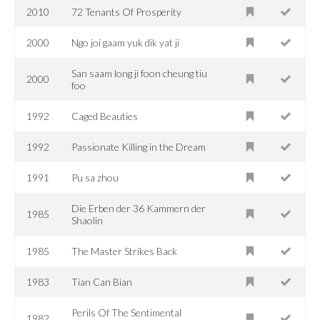
2010
72 Tenants Of Prosperity
2000
Ngo joi gaam yuk dik yat ji
San saam long ji foon cheung tiu
2000
foo
1992
Caged Beauties
1992
Passionate Killing in the Dream
1991
Pu sa zhou
Die Erben der 36 Kammern der
1985
Shaolin
1985
The Master Strikes Back
1983
Tian Can Bian
Perils Of The Sentimental
1982