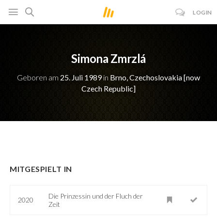
LOGIN
Simona Zmrzlá
Geboren am
25. Juli 1989
in
Brno, Czechoslovakia [now
Czech Republic]
MITGESPIELT IN
Die Prinzessin und der Fluch der
2020
Zeit