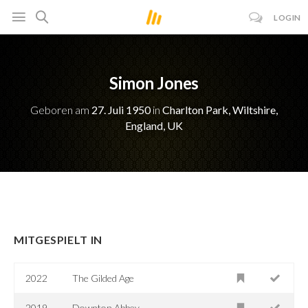
LOGIN
Simon Jones
Geboren am
27. Juli 1950
in
Charlton Park, Wiltshire,
England, UK
MITGESPIELT IN
2022
The Gilded Age
2019
Downton Abbey