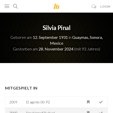
LOGIN
Silvia Pinal
Geboren am
12. September 1931
in
Guaymas, Sonora,
Mexico
Gestorben am
28. November 2024
(mit 93 Jahren)
MITGESPIELT IN
2009
El agente 00-P2
2000
Speaking of Buñuel