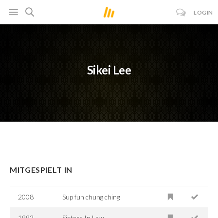
LOGIN
Sikei Lee
MITGESPIELT IN
2008
Sup fun chung ching
1992
Sisters In Law