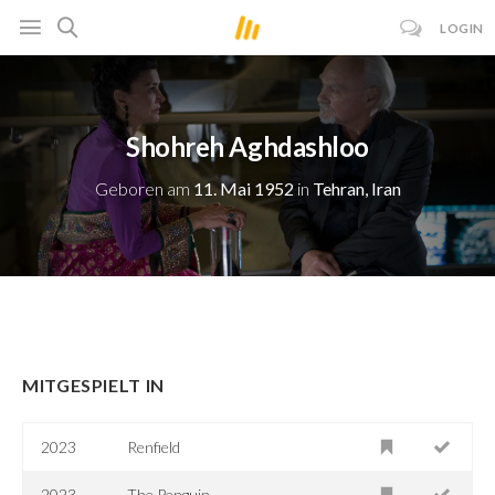
LOGIN
Shohreh Aghdashloo
Geboren am
11. Mai 1952
in
Tehran, Iran
MITGESPIELT IN
2023
Renfield
2023
The Penguin