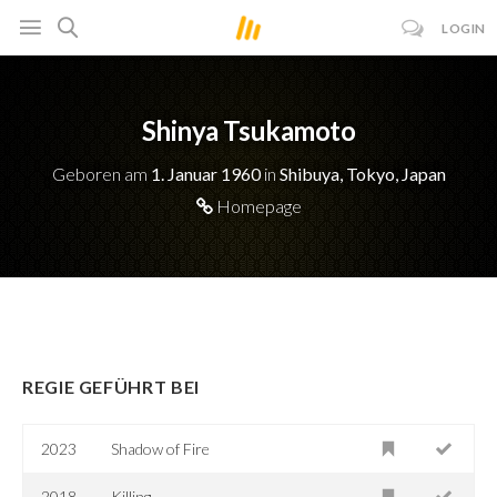
LOGIN
Shinya Tsukamoto
Geboren am
1. Januar 1960
in
Shibuya, Tokyo, Japan
Homepage
REGIE GEFÜHRT BEI
2023
Shadow of Fire
2018
Killing