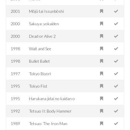
2001
Môjû tai Issunbôshi
2000
Sakuya: yokaiden
2000
Dead or Alive 2
1998
Wait and See
1998
Bullet Ballet
1997
Tokyo Biyori
1995
Tokyo Fist
1995
Harukana jidai no kaidan o
1992
Tetsuo II: Body Hammer
1989
Tetsuo: The Iron Man