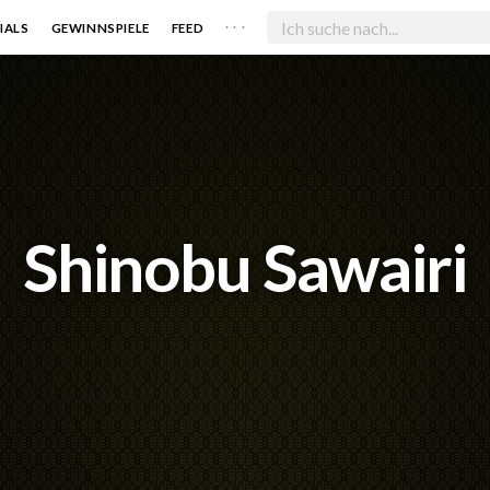
. . .
IALS
GEWINNSPIELE
FEED
Shinobu Sawairi