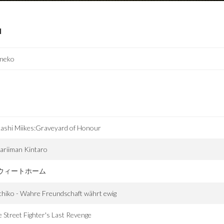
I
neko
ashi Miikes:Graveyard of Honour
ariiman Kintaro
ウィートホーム
hiko - Wahre Freundschaft währt ewig
 Street Fighter's Last Revenge