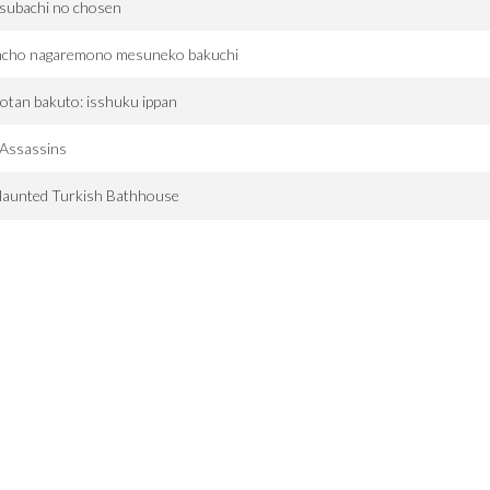
subachi no chosen
ncho nagaremono mesuneko bakuchi
otan bakuto: isshuku ippan
 Assassins
Haunted Turkish Bathhouse