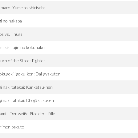
maro: Yume to shiriseba
gi no hakaba
ps vs. Thugs
akiri fujin no kokuhaku
urn of the Street Fighter
kugeki jigoku-ken: Dai-gyakuten
gi naki tatakai: Kanketsu-hen
gi naki tatakai: Chôjô sakusen
mi - Der weiße Pfad der Hölle
irimen bakuto