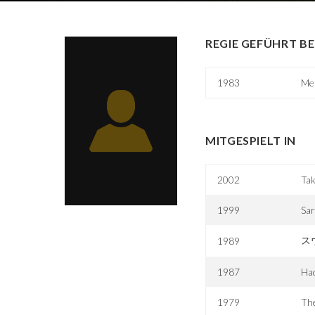
REGIE GEFÜHRT BE
1983
Me
MITGESPIELT IN
2002
Tak
1999
Sar
ス
1989
1987
Hac
1979
The