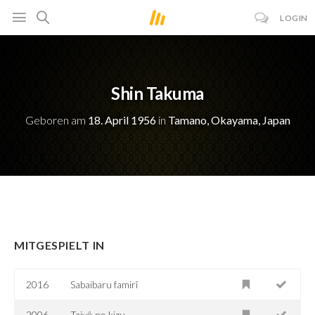
LOGIN
Shin Takuma
Geboren am
18. April 1956
in
Tamano, Okayama, Japan
MITGESPIELT IN
2016
Sabaibaru famirî
2006
Taiyô no kizu