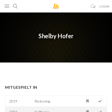
LOGIN
Shelby Hofer
MITGESPIELT IN
2019
Reckoning
1993
Kalifornia