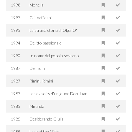
1998
Monella
1997
Gli Inaffidabili
1995
La strana storia di Olga 'O'
1994
Delitto passionale
1990
In nome del popolo sovrano
1987
Delirium
1987
Rimini, Rimini
1987
Les exploits d'un jeune Don Juan
1985
Miranda
1985
Desiderando Giulia
1985
Lady of the Night