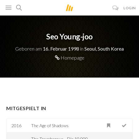
LOGIN
Seo Young-joo
Geboren am
16. Februar 1998
in
Seoul, South Korea
Homepage
MITGESPIELT IN
2016
The Age of Shadows
The Treacherous - Die 10.000