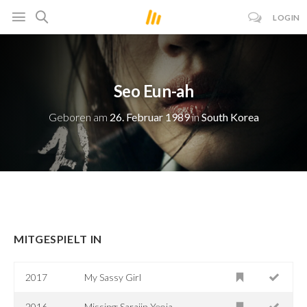
LOGIN
Seo Eun-ah
Geboren am
26. Februar 1989
in
South Korea
MITGESPIELT IN
2017
My Sassy Girl
2016
Missing: Sarajin Yeoja