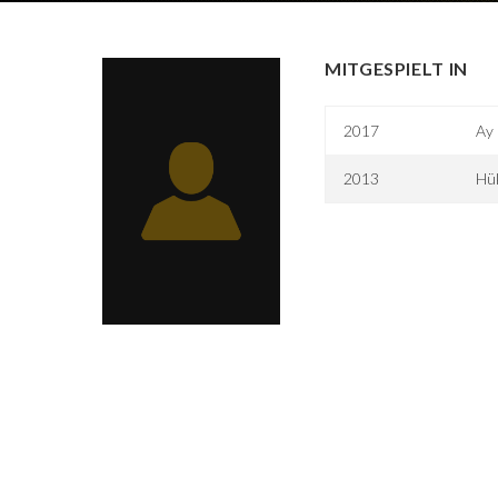
MITGESPIELT IN
2017
Ay 
2013
Hü