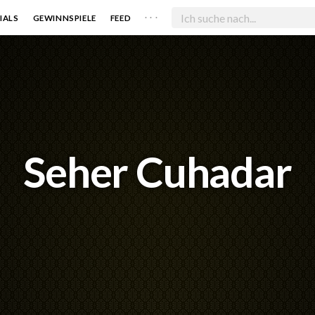
. . .
IALS
GEWINNSPIELE
FEED
Seher Cuhadar