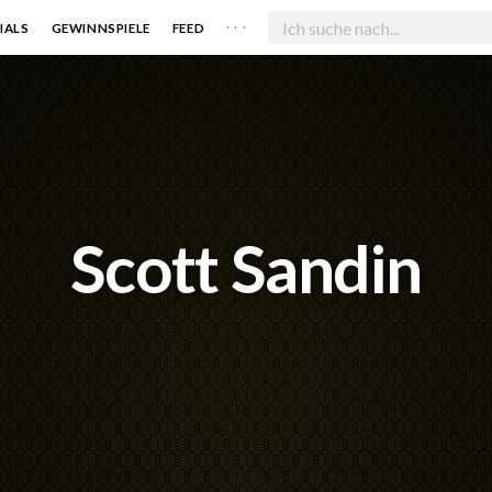
. . .
IALS
GEWINNSPIELE
FEED
Scott Sandin