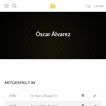
LOGIN
Óscar Álvarez
MITGESPIELT IN
1980
Yo hice a Roque III
1978
Cave of the Sharks