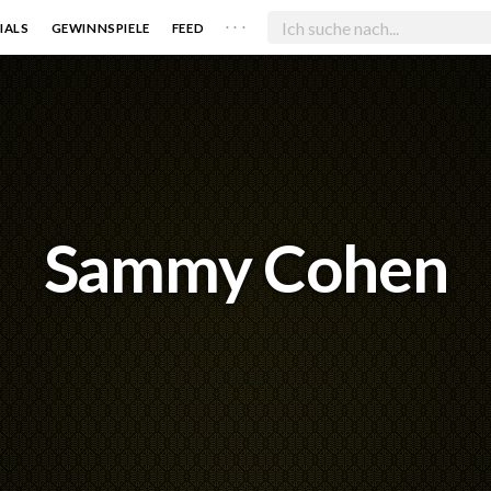
. . .
IALS
GEWINNSPIELE
FEED
Sammy Cohen