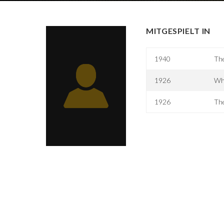
MITGESPIELT IN
1940
The
1926
Wha
1926
Th