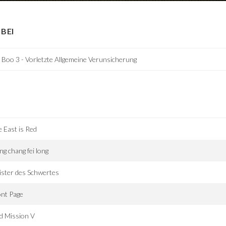
BEI
 Boo 3 - Vorletzte Allgemeine Verunsicherung
 East is Red
g chang fei long
ster des Schwertes
nt Page
d Mission V