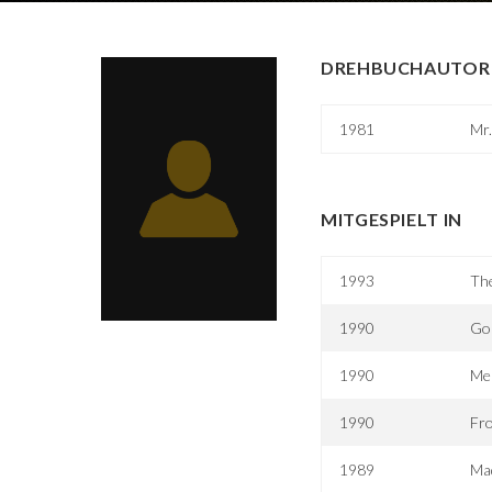
DREHBUCHAUTOR 
1981
Mr.
MITGESPIELT IN
1993
The
1990
Gon
1990
Mei
1990
Fro
1989
Ma