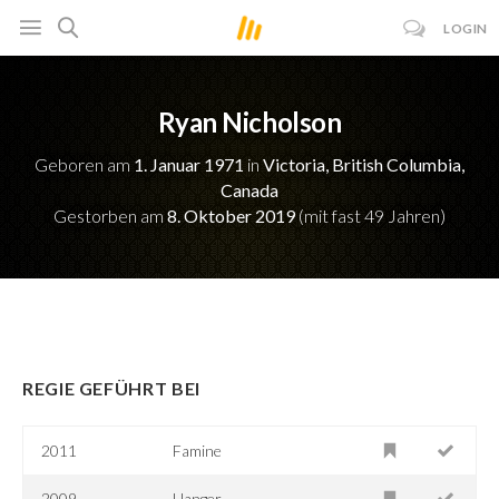
LOGIN
Ryan Nicholson
Geboren am
1. Januar 1971
in
Victoria, British Columbia,
Canada
Gestorben am
8. Oktober 2019
(mit fast 49 Jahren)
REGIE GEFÜHRT BEI
2011
Famine
2009
Hanger