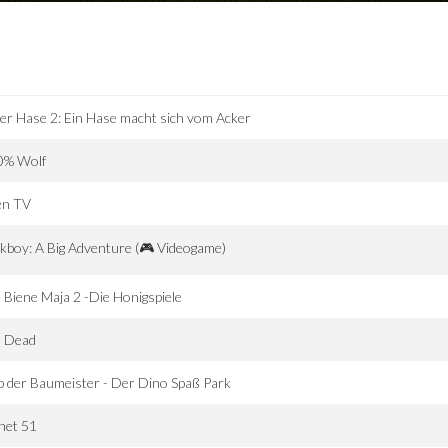
er Hase 2: Ein Hase macht sich vom Acker
0% Wolf
en TV
kboy: A Big Adventure (🎮 Videogame)
 Biene Maja 2 -Die Honigspiele
l Dead
 der Baumeister - Der Dino Spaß Park
net 51