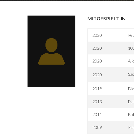
MITGESPIELT IN
2020
Pet
2020
10
2020
Ali
Sac
2020
2018
Die
2013
Evi
2011
Bob
2009
Pla