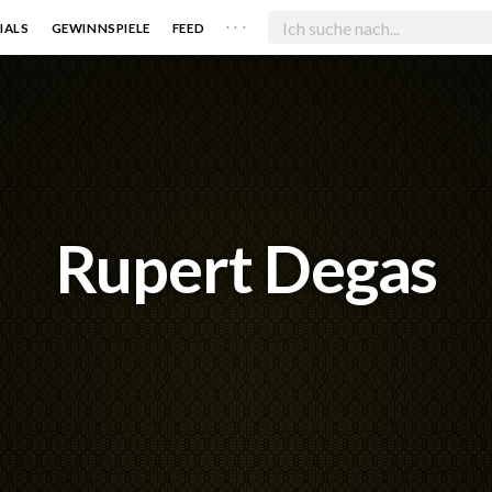
. . .
IALS
GEWINNSPIELE
FEED
Rupert Degas