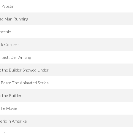
 Päpstin
ad Man Running
occhio
rk Corners
rzist: Der Anfang
 the Builder Snowed Under
 Bean: The Animated Series
 the Builder
The Movie
erix in Amerika