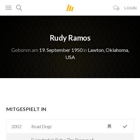
LOGIN
Rudy Ramos
Geboren am
19. September 1950
in
Lawton, Oklahoma,
USA
MITGESPIELT IN
2002
Road Dogz
Everybody's Baby: The Rescue of