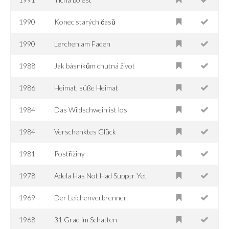
1990
Konec starých časů
1990
Lerchen am Faden
1988
Jak básníkům chutná život
1986
Heimat, süße Heimat
1984
Das Wildschwein ist los
1984
Verschenktes Glück
1981
Postřižiny
1978
Adela Has Not Had Supper Yet
1969
Der Leichenverbrenner
1968
31 Grad im Schatten