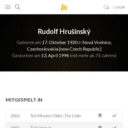
LOGIN
Rudolf Hrušínský
Geboren am
17. Oktober 1920
in
Nová Vcelnice,
Czechoslovakia [now Czech Republic]
Gestorben am
13. April 1994
(mit mehr als 73 Jahren)
MITGESPIELT IN
2002
Ten Minutes Older: The Cello
1991
Tichá bolest