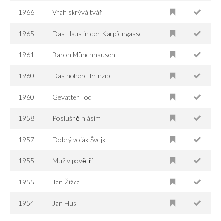
1966
Vrah skrývá tvář
1965
Das Haus in der Karpfengasse
1961
Baron Münchhausen
1960
Das höhere Prinzip
1960
Gevatter Tod
1958
Poslušně hlásím
1957
Dobrý voják Švejk
1955
Muž v povětří
1955
Jan Žižka
1954
Jan Hus