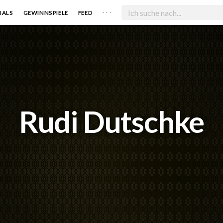
. . .
IALS
GEWINNSPIELE
FEED
Rudi Dutschke