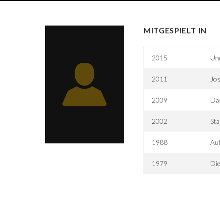
MITGESPIELT IN
2015
Une
2011
Jos
2009
Da
2002
Sta
1988
Au
1979
Die