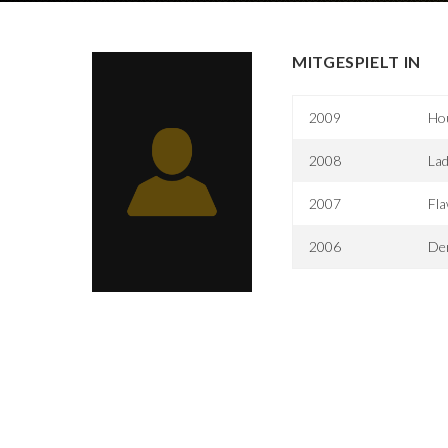
MITGESPIELT IN
2009
Ho
2008
Lad
2007
Fla
2006
Der