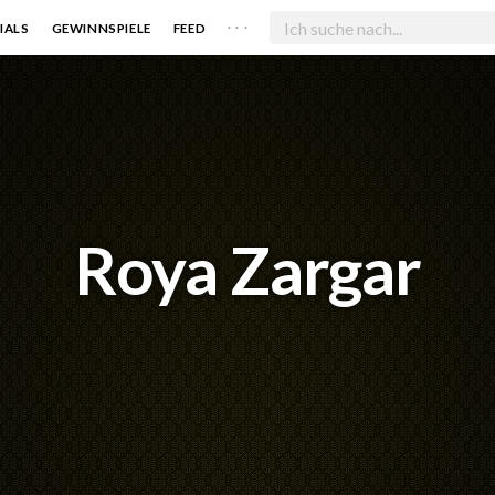
. . .
IALS
GEWINNSPIELE
FEED
Roya Zargar