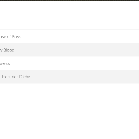
use of Boys
y Blood
wless
 Herr der Diebe