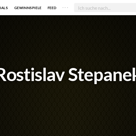
. . .
IALS
GEWINNSPIELE
FEED
Rostislav Stepane