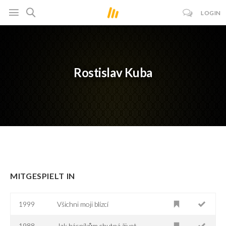
LOGIN
Rostislav Kuba
MITGESPIELT IN
1999
Všichni moji blízcí
1988
Jak básníkům chutná život