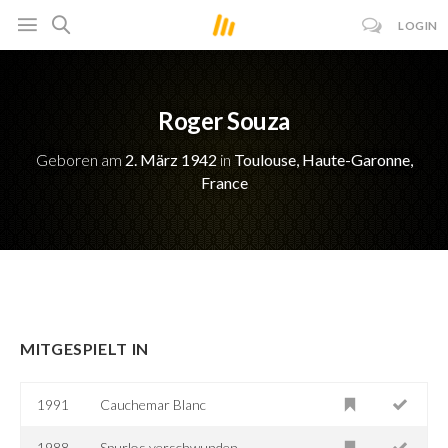
LOGIN
Roger Souza
Geboren am
2. März 1942
in
Toulouse, Haute-Garonne,
France
MITGESPIELT IN
1991
Cauchemar Blanc
1988
Spurlos verschwunden