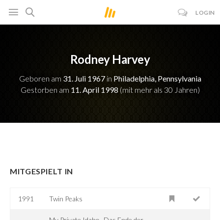
LOGIN
Rodney Harvey
Geboren am
31. Juli 1967
in
Philadelphia, Pennsylvania
Gestorben am
11. April 1998
(mit mehr als 30 Jahren)
MITGESPIELT IN
1991
Twin Peaks
My Private Idaho -Das Ende der