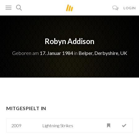
LOGIN
Robyn Addison
Geboren am
17. Januar 1984
in
Belper, Derbyshire, UK
MITGESPIELT IN
2009
Lightning Strikes