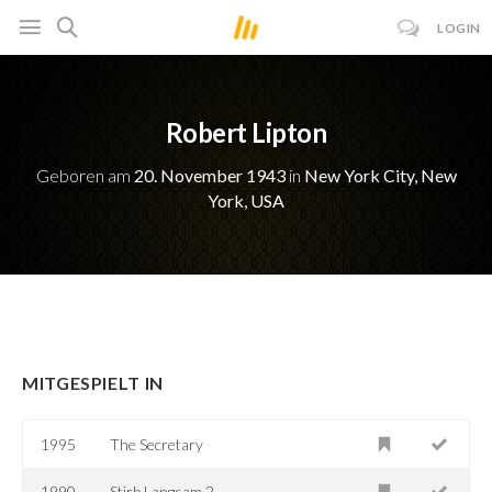
LOGIN
Robert Lipton
Geboren am
20. November 1943
in
New York City, New
York, USA
MITGESPIELT IN
1995
The Secretary
1990
Stirb Langsam 2