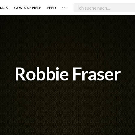
. . .
IALS
GEWINNSPIELE
FEED
Robbie Fraser