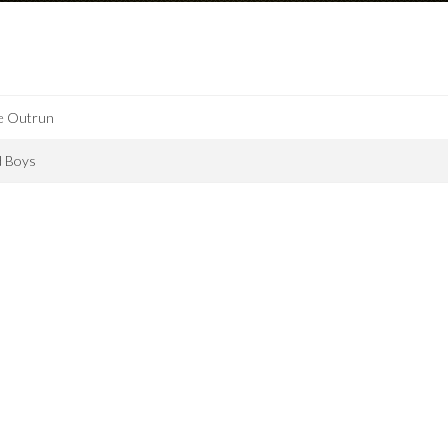
e Outrun
d Boys