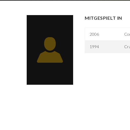
MITGESPIELT IN
2006
Co
1994
Cra