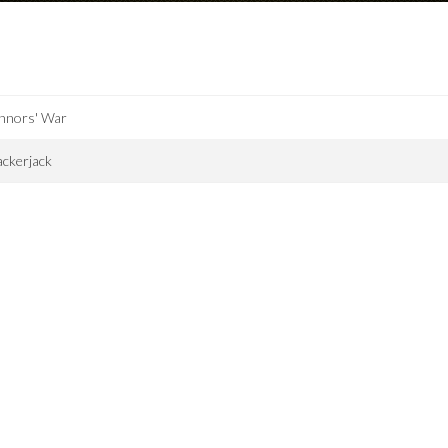
nnors' War
ckerjack