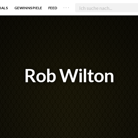
. . .
IALS
GEWINNSPIELE
FEED
Rob Wilton