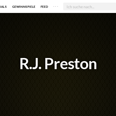
. . .
IALS
GEWINNSPIELE
FEED
R.J. Preston