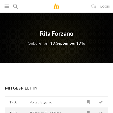
LOGIN
Rita Forzano
Geboren am
19. September 1946
MITGESPIELT IN
1980
Voltati Eugenio
1976
Il Trucido E Lo Sbirro