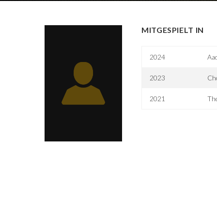
MITGESPIELT IN
2024
Aad
2023
Cho
2021
The