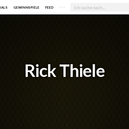
. . .
IALS
GEWINNSPIELE
FEED
Rick Thiele