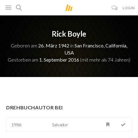
LOGIN
Rick Boyle
Geboren am
26. März 1942
in
San Francisco, California,
USA
Gestorben am
1. September 2016
(mit mehr als 74 Jahren)
DREHBUCHAUTOR BEI
1986
Salvador