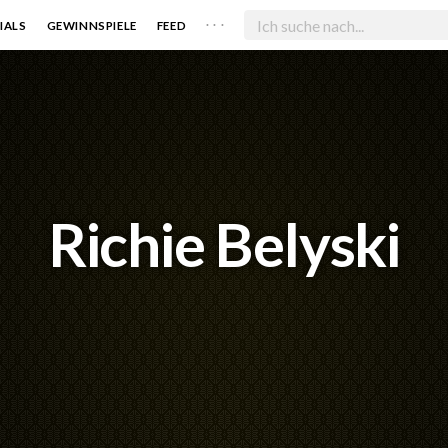
. . .
IALS
GEWINNSPIELE
FEED
Richie Belyski