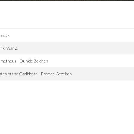
esick
rld War Z
ometheus - Dunkle Zeichen
ates of the Caribbean - Fremde Gezeiten