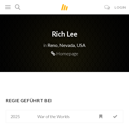
LOGIN
Rich Lee
in
Reno, Nevada, USA
Homepage
REGIE GEFÜHRT BEI
2025
War of the Worlds