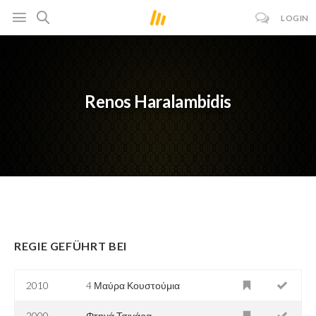
LOGIN
Renos Haralambidis
REGIE GEFÜHRT BEI
2010
4 Μαύρα Κουστούμια
2000
Φτηνά Τσιγάρα