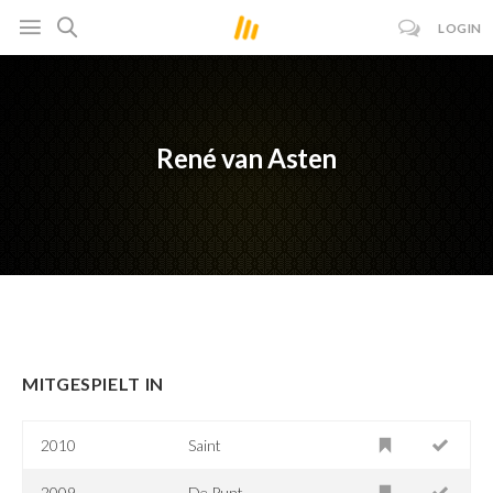
LOGIN
René van Asten
MITGESPIELT IN
2010
Saint
2009
De Punt